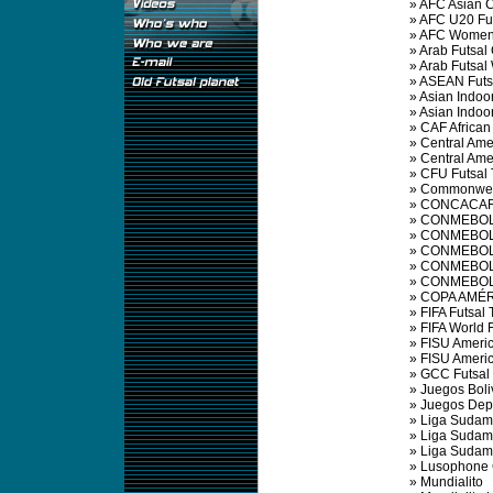
»
AFC Asian 
»
AFC U20 Fu
»
AFC Women'
»
Arab Futsal
»
Arab Futsa
»
ASEAN Futs
»
Asian Indoo
»
Asian Indo
»
CAF African
»
Central Am
»
Central Am
»
CFU Futsal
»
Commonweal
»
CONCACAF 
»
CONMEBOL 
»
CONMEBOL S
»
CONMEBOL S
»
CONMEBOL 
»
CONMEBOL 
»
COPA AMÉR
»
FIFA Futsal
»
FIFA World 
»
FISU Ameri
»
FISU Ameri
»
GCC Futsal
»
Juegos Boli
»
Juegos Depo
»
Liga Sudame
»
Liga Sudame
»
Liga Sudame
»
Lusophone
»
Mundialito