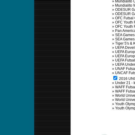
»
Mundialito 
»
Mundialito
»
ODESUR Ga
»
ODESUR Ga
»
OFC Futsal
»
OFC Youth F
»
OFC Youth 
»
Pan Americ
»
SEA Games 
»
SEA Games
»
Tiger 5's & 
»
UEFA Devel
»
UEFA Europ
»
UEFA Europ
»
UEFA Futsa
»
UEFA Under
»
UNAF Futsa
»
UNCAF Futs
2016 UNC
»
Under 21 - 
»
WAFF Futsa
»
WAFF Futsa
»
World Unive
»
World Unive
»
Youth Olym
»
Youth Olym