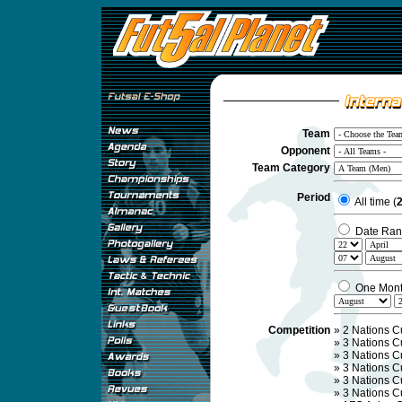
Team
Opponent
Team Category
Period
All time (
2
Date Ran
One Mon
Competition
»
2 Nations C
»
3 Nations C
»
3 Nations C
»
3 Nations C
»
3 Nations C
»
3 Nations C