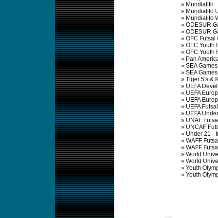
»
Mundialito
»
Mundialito 
»
Mundialito
»
ODESUR Ga
»
ODESUR Ga
»
OFC Futsal
»
OFC Youth F
»
OFC Youth 
»
Pan Americ
»
SEA Games 
»
SEA Games
»
Tiger 5's & 
»
UEFA Devel
»
UEFA Europ
»
UEFA Europ
»
UEFA Futsa
»
UEFA Under
»
UNAF Futsa
»
UNCAF Futs
»
Under 21 - 
»
WAFF Futsa
»
WAFF Futsa
»
World Unive
»
World Unive
»
Youth Olym
»
Youth Olym