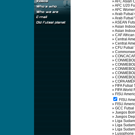
»
AFC Asian 
»
AFC U20 Fu
»
AFC Women'
»
Arab Futsal
»
Arab Futsa
»
ASEAN Futs
»
Asian Indoo
»
Asian Indo
»
CAF African
»
Central Am
»
Central Am
»
CFU Futsal
»
Commonweal
»
CONCACAF 
»
CONMEBOL 
»
CONMEBOL S
»
CONMEBOL S
»
CONMEBOL 
»
CONMEBOL 
»
COPA AMÉR
»
FIFA Futsal
»
FIFA World 
»
FISU Ameri
FISU Amer
»
FISU Ameri
»
GCC Futsal
»
Juegos Boli
»
Juegos Depo
»
Liga Sudame
»
Liga Sudame
»
Liga Sudame
»
Lusophone