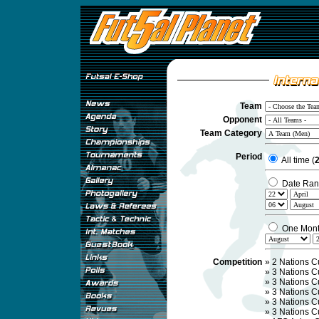
Team
Opponent
Team Category
Period
All time (
2
Date Ran
One Mon
Competition
»
2 Nations C
»
3 Nations C
»
3 Nations C
»
3 Nations C
»
3 Nations C
»
3 Nations C