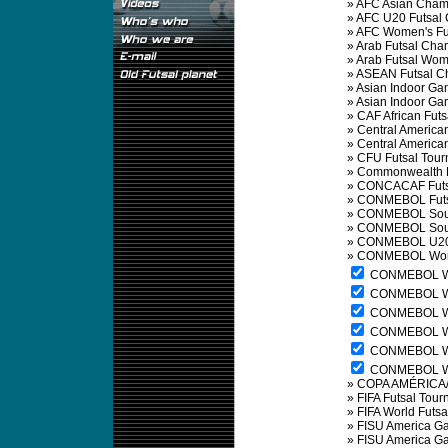
»
AFC Asian Cham
»
AFC U20 Futsal
»
AFC Women's Fu
»
Arab Futsal Cha
»
Arab Futsal Wo
»
ASEAN Futsal C
»
Asian Indoor Ga
»
Asian Indoor G
»
CAF African Fut
»
Central Americ
»
Central Americ
»
CFU Futsal Tou
»
Commonwealth F
»
CONCACAF Futs
»
CONMEBOL Futs
»
CONMEBOL Sout
»
CONMEBOL Sout
»
CONMEBOL U20 
»
CONMEBOL Wome
CONMEBOL Wom
CONMEBOL Wom
CONMEBOL Wom
CONMEBOL Wom
CONMEBOL Wom
CONMEBOL Wom
»
COPA AMÉRICA/
»
FIFA Futsal Tou
»
FIFA World Futs
»
FISU America G
»
FISU America G