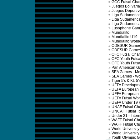
»
GCC Futsal Cha
»
Juegos Bolivari
»
Juegos Deportiv
»
Liga Sudamerica
»
Liga Sudamerica
»
Liga Sudamerica
»
Lusophone Gam
»
Mundialito
»
Mundialito U19
»
Mundialito Wom
»
ODESUR Games
»
ODESUR Games
»
OFC Futsal Cha
»
OFC Youth Futsa
»
OFC Youth Futs
»
Pan American 
»
SEA Games - M
»
SEA Games - W
»
Tiger 5's & KL 5'
»
UEFA Developme
»
UEFA European 
»
UEFA European 
»
UEFA Futsal W
»
UEFA Under 19 
»
UNAF Futsal Ch
»
UNCAF Futsal T
»
Under 21 - Inter
»
WAFF Futsal Ch
»
WAFF Futsal Ch
»
World Universit
»
World Universit
»
Youth Olympic 