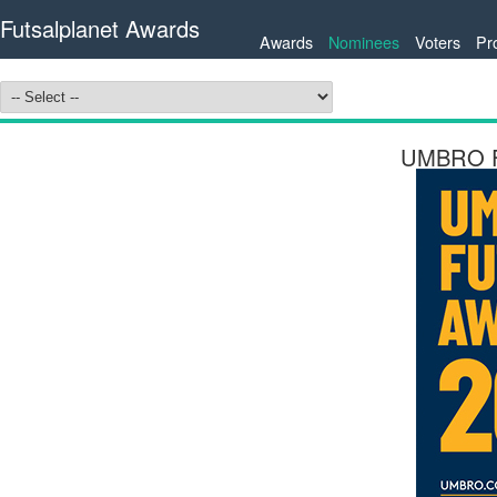
Futsalplanet Awards
Awards
Nominees
Voters
Pr
UMBRO Fu