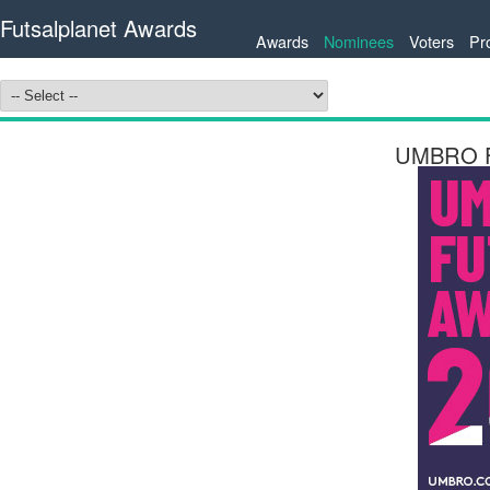
Futsalplanet Awards
Awards
Nominees
Voters
Pr
UMBRO Fu