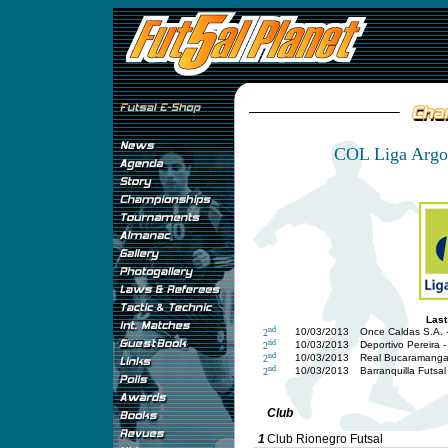
COL Liga Argos
Last
nd
10/03/2013
Once Caldas S.A. 
2
nd
10/03/2013
Deportivo Pereira 
2
nd
10/03/2013
Real Bucaramanga 
2
nd
10/03/2013
Barranquilla Futsal
2
Club
1
Club Rionegro Futsal