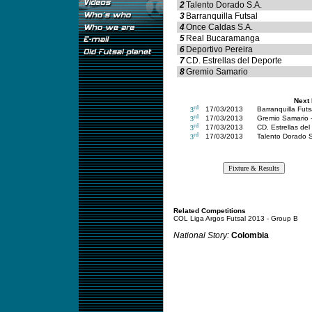
2
Talento Dorado S.A.
3
Barranquilla Futsal
4
Once Caldas S.A.
5
Real Bucaramanga
6
Deportivo Pereira
7
CD. Estrellas del Deporte
8
Gremio Samario
Next
rd
17/03/2013
Barranquilla Fut
3
rd
17/03/2013
Gremio Samario -
3
rd
17/03/2013
CD. Estrellas del
3
rd
17/03/2013
Talento Dorado 
3
Related Competitions
COL Liga Argos Futsal 2013 - Group B
National Story:
Colombia